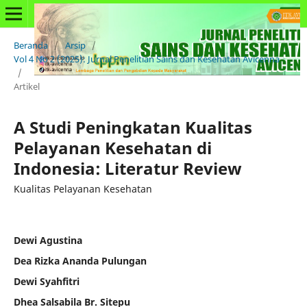
Beranda
/
Arsip
/
Vol 4 No 2 (2025): Jurnal Penelitian Sains dan Kesehatan Avicenna
/
Artikel
A Studi Peningkatan Kualitas
Pelayanan Kesehatan di
Indonesia: Literatur Review
Kualitas Pelayanan Kesehatan
Dewi Agustina
Dea Rizka Ananda Pulungan
Dewi Syahfitri
Dhea Salsabila Br. Sitepu