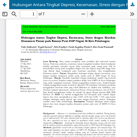
Hubungan Antara Tingkat Depresi, Kecemasan, Stress dengan Faktor Risiko Kejadian Dismenore Primer pada Remaja Putri SMP Negeri 06 Kota Pekalongan